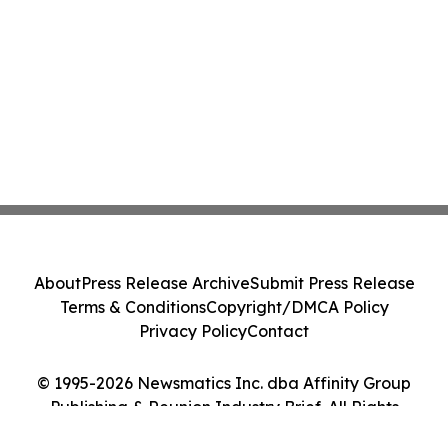
About
Press Release Archive
Submit Press Release
Terms & Conditions
Copyright/DMCA Policy
Privacy Policy
Contact
© 1995-2026 Newsmatics Inc. dba Affinity Group
Publishing & Reunion Industry Brief. All Rights
Reserved.