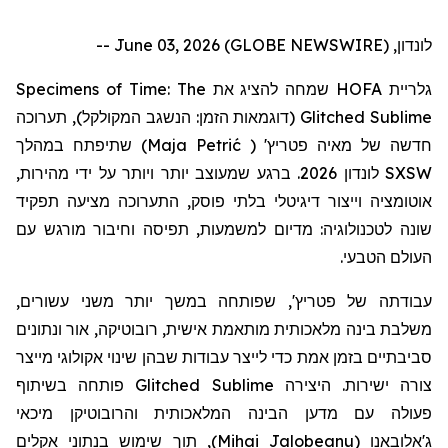
לונדון, June 03, 2026 (GLOBE NEWSWIRE) --
Specimens of Time: The
שמחה להציג את
HOFA
גלריית
תערוכה
(דוגמאות הזמן: הנשגב המקולקל),
Glitched Sublime
שתיפתח במהלך
)
Maja Petrić
(
'
פטריץ
חדשה של מאיה
לונדון 2026. ברגע שמעוצב יותר ויותר על ידי מהירות,
SXSW
אוטומציה וייצור דיגיטלי בלתי פוסק, התערוכה מציעה תפקיד
שונה לטכנולוגיה: מדיום למשמעות, תפיסה וחיבור מורגש עם
העולם הטבעי.
עבודתה
של
פטריץ
', שפותחה במשך יותר משני עשורים,
משלבת בינה מלאכותית מותאמת אישית, רובוטיקה, אור ונתונים
סביבתיים בזמן אמת כדי לייצר עבודות שבהן שינוי אקולוגי מייצר
פותחה בשיתוף
Glitched Sublime
צורה ישירות. היצירה
פעולה עם מדען הבינה המלאכותית
והרובוטיקן
מיכאי
, תוך שימוש בנתוני אקלים
)
Mihai Jalobeanu
(
ג'אלובאנו