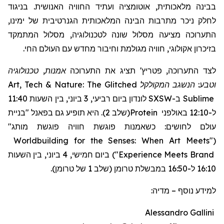
בבינה מלאכותית, אוטומציה ועתיד החוויה האנושית. בניגוד
לחלק ניכר מתרבות הבינה המלאכותית הגנרטיבית של ימינו,
התערוכה מציעה מסלול שונה לטכנולוגיה, מסלול המתמקד
בזיכרון אקולוגי, חוויה מגולמת וחיבור מחדש עם העולם החי.
אמנות, טכנולוגיה
תציג את התערוכה
'
פטריץ
לצד התערוכה,
Art, Tech & Nature: The Glitched
המקולקל
וטבע: הנשגב
לונדון ביום רביעי, 3 ביוני, בין השעות 11:40
SXSW
ב-
Sublime
"בניית
(שלב 2). היא תופיע גם בפאנל
Protein
ל-12:10 באולפני
עולם לחושים: כשאמנות פוגשת חוויה פוגשת מותג"
Worldbuilding for the Senses: When Art Meets
"
(
ביום חמישי, 4 ביוני, בין השעות
)
"
Experience Meets Brand
16:10 ל-16:50 במבשלת טרומן (שלב 1 של טרומן).
מדיה:
–
למידע נוסף
Alessandro Gallini