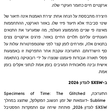
ארקטיים חיים כחומר העיקרי שלה.
היצירה מתבססת על הנחה אחת:
יצירת האמנות אינה תיאור של
שינוי סביבתי אלא תיעוד פיזי שלו. באזור הארקטי, ההתחממות
מאיצה פי שניים מהממוצע העולמי, מה שמערער את התנאים
העונתיים עליהם תלויים החיים באזור. פרגים ארקטיים צצים
בתנאים אלה, ופורחים לזמן קצר לפני שהטמפרטורות עולות על
סף הישרדותם. התערוכה עוקבת אחר התפרקות זו באמצעות
פסלי תאורה ועבודות פיגמנט שנוצרו על ידי רובוטיקה בהתאמה
אישית ובינה מלאכותית המגיבים בזמן אמת לנתוני אקלים בזמן
אמת.
ב-SXSW לונדון 2026
Specimens of Time: The Glitched
התערוכה,
שתוצג במהלך
,
המקולקל
דוגמאות של זמן: הנשגב
-
Sublime
לונדון 2026, פותחת שיחה עם התמקדות הפסטיבל
SXSW