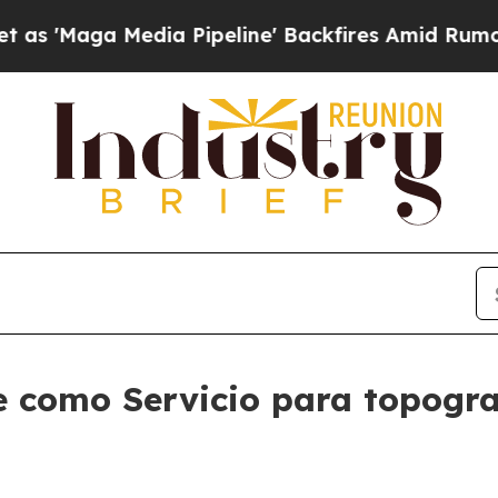
a Media Pipeline' Backfires Amid Rumors Trump W
e como Servicio para topogra