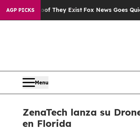
no Proof They Exist
Fox News Goes Quiet as 'Mag
AGP PICKS
Menu
ZenaTech lanza su Dron
en Florida