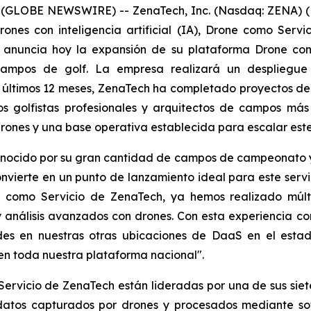
 (GLOBE NEWSWIRE) -- ZenaTech, Inc. (Nasdaq: ZENA) (
ones con inteligencia artificial (IA), Drone como Serv
 anuncia hoy la expansión de su plataforma Drone com
mpos de golf. La empresa realizará un despliegue i
os últimos 12 meses, ZenaTech ha completado proyectos d
s golfistas profesionales y arquitectos de campos más
rones y una base operativa establecida para escalar este
, conocido por su gran cantidad de campos de campeonato 
onvierte en un punto de lanzamiento ideal para este servici
 como Servicio de ZenaTech, ya hemos realizado múlt
 análisis avanzados con drones. Con esta experiencia 
s en nuestras otras ubicaciones de DaaS en el estado,
n toda nuestra plataforma nacional".
ervicio de ZenaTech están lideradas por una de sus siet
o datos capturados por drones y procesados mediante so