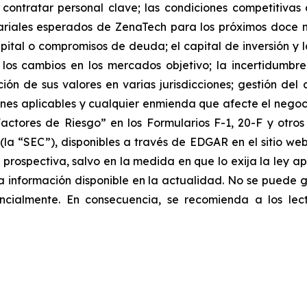
contratar personal clave; las condiciones competitivas d
sariales esperados de ZenaTech para los próximos doce
pital o compromisos de deuda; el capital de inversión y 
 los cambios en los mercados objetivo; la incertidumb
ación de sus valores en varias jurisdicciones; gestión del
ciones aplicables y cualquier enmienda que afecte el nego
Factores de Riesgo” en los Formularios F-1, 20-F y otr
(la “SEC”), disponibles a través de EDGAR en el sitio we
 prospectiva, salvo en la medida en que lo exija la ley ap
la información disponible en la actualidad. No se puede 
ncialmente. ‎‎‎En consecuencia, se recomienda a los le