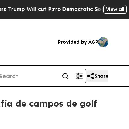
ill cut Pirro
Democratic Socialists of America 
View all
Provided by AGP
Share
fía de campos de golf