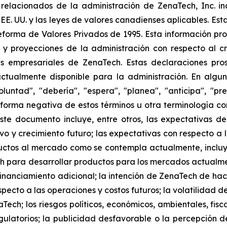
elacionados de la administración de ZenaTech, Inc. in
 EE. UU. y las leyes de valores canadienses aplicables. Est
eforma de Valores Privados de 1995. Esta información pr
 y proyecciones de la administración con respecto al cr
 empresariales de ZenaTech. Estas declaraciones prosp
ctualmente disponible para la administración. En algun
luntad", "debería", "espera", "planea", "anticipa", "pr
la forma negativa de estos términos u otra terminología 
ste documento incluye, entre otros, las expectativas de
ivo y crecimiento futuro; las expectativas con respecto a
ctos al mercado como se contempla actualmente, inclu
 para desarrollar productos para los mercados actualm
nanciamiento adicional; la intención de ZenaTech de hace
specto a las operaciones y costos futuros; la volatilidad de
Tech; los riesgos políticos, económicos, ambientales, fisc
latorios; la publicidad desfavorable o la percepción del