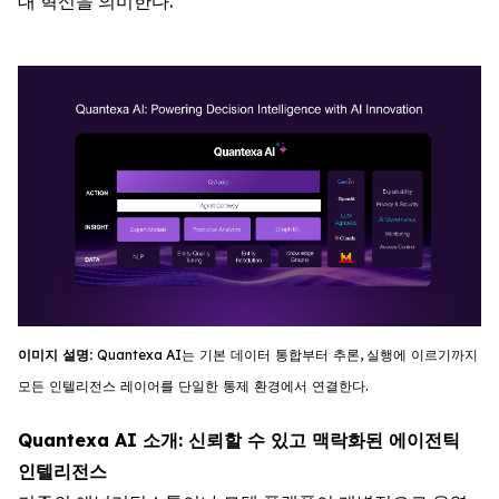
대 혁신을 의미한다.
이미지
설명
:
Quantexa
AI
는
기
본
데이터
통합부터
추론
,
실행에
이르기까지
모든
인텔리전스
레이어를
단일한
통제
환경에서
연결한다
.
Quantexa AI 소개: 신뢰할 수 있고 맥락화된 에이전틱
인텔리전스