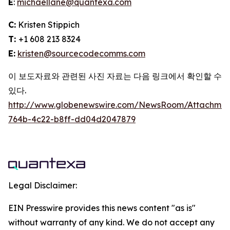
E
:
michaellane@quantexa.com
C:
Kristen Stippich
T:
+1 608 213 8324
E:
kristen@sourcecodecomms.com
이 보도자료와 관련된 사진 자료는 다음 링크에서 확인할 수
있다.
http://www.globenewswire.com/NewsRoom/Attachme
764b-4c22-b8ff-dd04d2047879
Legal Disclaimer:
EIN Presswire provides this news content "as is"
without warranty of any kind. We do not accept any