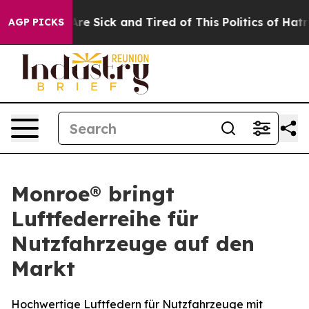
People Are Sick and Tired of This Politics of Hatred”
T
AGP PICKS
Monroe® bringt
Luftfederreihe für
Nutzfahrzeuge auf den
Markt
Hochwertige Luftfedern für Nutzfahrzeuge mit