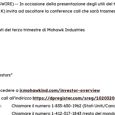
) -- In occasione della presentazione degli utili del te
) invita ad ascoltare la conference call che sarà trasmess
ati del terzo trimestre di Mohawk Industries
estors”
accedere a
ir.mohawkind.com/investor-overview
call all’indirizzo
https://dpregister.com/sreg/1020320
:
Chiamare il numero 1-833-630-1962 (Stati Uniti/Can
Chiamare il numero 1-412-317-1843 (resto del mond