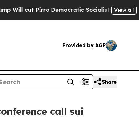
 cut Pirro
Democratic Socialists of America Pro
View all
Provided by AGP
Share
onference call sui