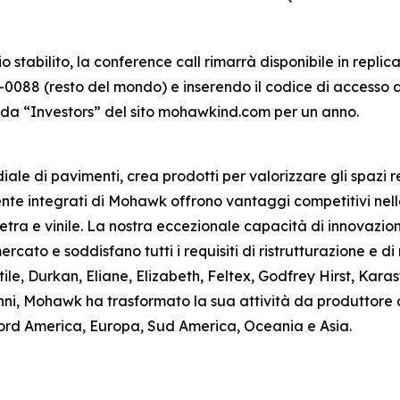
o stabilito, la conference call rimarrà disponibile in repl
0088 (resto del mondo) e inserendo il codice di accesso a
cheda “Investors” del sito mohawkind.com per un anno.
le di pavimenti, crea prodotti per valorizzare gli spazi re
ente integrati di Mohawk offrono vantaggi competitivi nell
etra e vinile. La nostra eccezionale capacità di innovazion
rcato e soddisfano tutti i requisiti di ristrutturazione e di
tile, Durkan, Eliane, Elizabeth, Feltex, Godfrey Hirst, K
’anni, Mohawk ha trasformato la sua attività da produttor
Nord America, Europa, Sud America, Oceania e Asia.