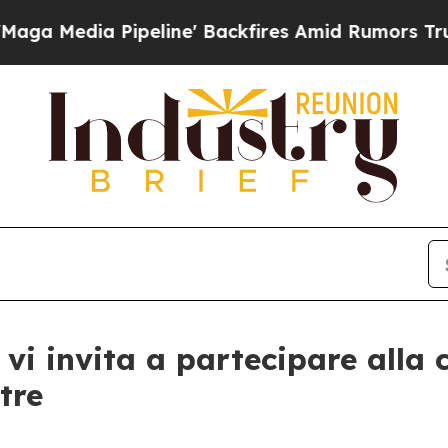
dia Pipeline' Backfires Amid Rumors Trump Will
vi invita a partecipare alla c
tre