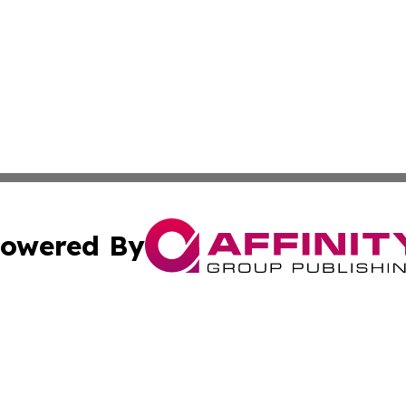
owered By
ubmit Press Release
Terms & Conditions
Copyright/DMCA
Inc. dba Affinity Group Publishing & Reunion Industry Bri
Cookie Settings / Your Privacy Choices