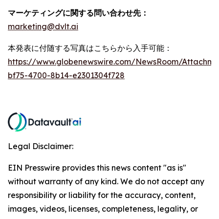
マーケティングに関する問い合わせ先：
marketing@dvlt.ai
本発表に付随する写真はこちらから入手可能：
https://www.globenewswire.com/NewsRoom/Attachm
bf75-4700-8b14-e2301304f728
Legal Disclaimer:
EIN Presswire provides this news content "as is"
without warranty of any kind. We do not accept any
responsibility or liability for the accuracy, content,
images, videos, licenses, completeness, legality, or