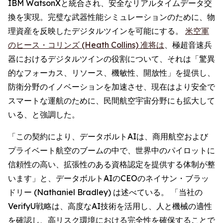
IBM WatsonXと統合され、安全なリアルタイムデータ交
換を実現。完璧な武器性能シミュレーションのために、物
理資産を反映したデジタルツインを可能にする。
米空軍
のヒース・コリンズ (Heath Collins) 准将は
、極超音速兵
器におけるデジタルツインの役割について、それは「驚異
的なフォーカス、リソース、機敏性、開放性」を提供し、
防衛分野のイノベーションを加速させ、現在はより安全で
スマートな運航のために、民間航空宇宙分野にも拡大して
いる、と強調した。
「この契約により、データボルトAIは、商用航空および
プライベート航空のブームの中で、世界中のパイロットに
信頼性の高い、拡張性のある資格認定を提供する体制が整
います」と、データボルトAIのCEOのネイサン・ブラッ
ドリー (Nathaniel Bradley) は述べている。 「当社の
VerifyU戦略は、高度なAI技術を活用し、人と機械の適性
を確認し、高リスク環境における完全性を確保することで