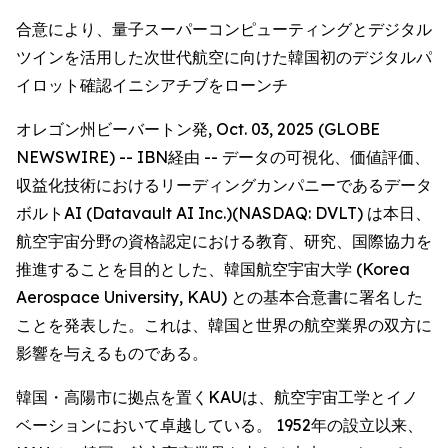
合意により、量子スーパーコンピューティングとデジタル
ツインを活用した次世代航空に向けた韓国初のデジタルパ
イロット確認イニシアチブをローンチ
オレゴン州ビーバートン発, Oct. 03, 2025 (GLOBE
NEWSWIRE) -- IBN経由 -- データの可視化、価値評価、
収益化技術におけるリーディングカンパニーであるデータ
ボルトAI (Datavault AI Inc.)(NASDAQ: DVLT) は本日、
航空宇宙分野の資格認定における教育、研究、国際協力を
推進することを目的とした、韓国航空宇宙大学 (Korea
Aerospace University, KAU) との基本合意書に署名した
ことを発表した。これは、韓国と世界の航空業界の双方に
影響を与えるものである。
韓国・高陽市に拠点を置くKAUは、航空宇宙工学とイノ
ベーションにおいて卓越している。 1952年の設立以来、