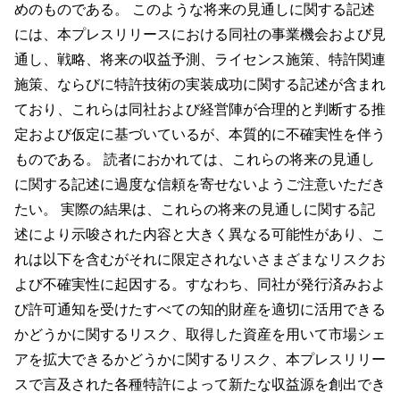
めのものである。 このような将来の見通しに関する記述
には、本プレスリリースにおける同社の事業機会および見
通し、戦略、将来の収益予測、ライセンス施策、特許関連
施策、ならびに特許技術の実装成功に関する記述が含まれ
ており、これらは同社および経営陣が合理的と判断する推
定および仮定に基づいているが、本質的に不確実性を伴う
ものである。 読者におかれては、これらの将来の見通し
に関する記述に過度な信頼を寄せないようご注意いただき
たい。 実際の結果は、これらの将来の見通しに関する記
述により示唆された内容と大きく異なる可能性があり、こ
れは以下を含むがそれに限定されないさまざまなリスクお
よび不確実性に起因する。すなわち、同社が発行済みおよ
び許可通知を受けたすべての知的財産を適切に活用できる
かどうかに関するリスク、取得した資産を用いて市場シェ
アを拡大できるかどうかに関するリスク、本プレスリリー
スで言及された各種特許によって新たな収益源を創出でき