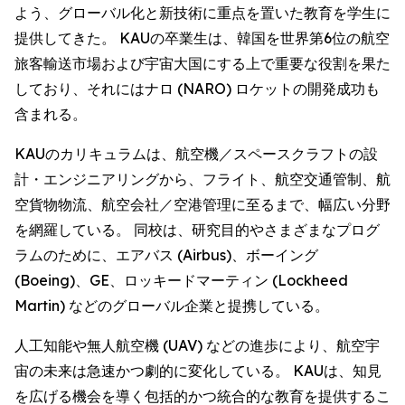
よう、グローバル化と新技術に重点を置いた教育を学生に
提供してきた。 KAUの卒業生は、韓国を世界第6位の航空
旅客輸送市場および宇宙大国にする上で重要な役割を果た
しており、それにはナロ (NARO) ロケットの開発成功も
含まれる。
KAUのカリキュラムは、航空機／スペースクラフトの設
計・エンジニアリングから、フライト、航空交通管制、航
空貨物物流、航空会社／空港管理に至るまで、幅広い分野
を網羅している。 同校は、研究目的やさまざまなプログ
ラムのために、エアバス (Airbus)、ボーイング
(Boeing)、GE、ロッキードマーティン (Lockheed
Martin) などのグローバル企業と提携している。
人工知能や無人航空機 (UAV) などの進歩により、航空宇
宙の未来は急速かつ劇的に変化している。 KAUは、知見
を広げる機会を導く包括的かつ統合的な教育を提供するこ