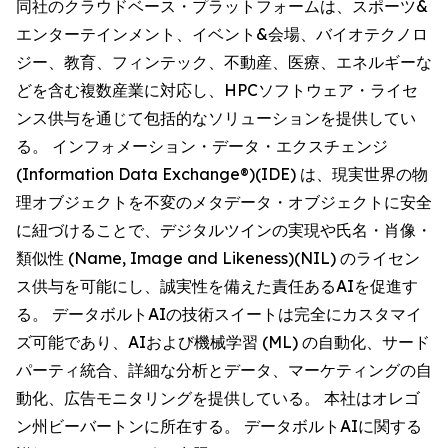
同社のクラウドベース・プラットフォームは、スポーツ&
エンターテインメント、イベント&会場、バイオテクノロ
ジー、教育、フィンテック、不動産、医療、エネルギーな
どを含む複数産業に対応し、HPCソフトウェア・ライセ
ンス供与を通じて包括的なソリューションを提供してい
る。 インフォメーション・データ・エクスチェンジ
(Information Data Exchange®)(IDE) は、現実世界の物
理オブジェクトを不変のメタデータ・オブジェクトに安全
に紐づけることで、デジタルツインの実現や氏名・肖像・
類似性 (Name, Image and Likeness)(NIL) のライセン
ス供与を可能にし、誠実性を備えた責任あるAIを促進す
る。 データボルトAIの技術スイートは完全にカスタマイ
ズ可能であり、AIおよび機械学習 (ML) の自動化、サード
パーティ統合、詳細な分析とデータ、マーケティングの自
動化、広告モニタリングを提供している。 本社はオレゴ
ン州ビーバートンに所在する。 データボルトAIに関する