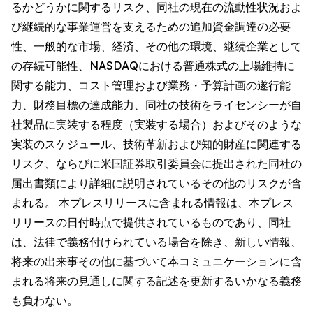
るかどうかに関するリスク、同社の現在の流動性状況およ
び継続的な事業運営を支えるための追加資金調達の必要
性、一般的な市場、経済、その他の環境、継続企業として
の存続可能性、NASDAQにおける普通株式の上場維持に
関する能力、コスト管理および業務・予算計画の遂行能
力、財務目標の達成能力、同社の技術をライセンシーが自
社製品に実装する程度（実装する場合）およびそのような
実装のスケジュール、技術革新および知的財産に関連する
リスク、ならびに米国証券取引委員会に提出された同社の
届出書類により詳細に説明されているその他のリスクが含
まれる。 本プレスリリースに含まれる情報は、本プレス
リリースの日付時点で提供されているものであり、同社
は、法律で義務付けられている場合を除き、新しい情報、
将来の出来事その他に基づいて本コミュニケーションに含
まれる将来の見通しに関する記述を更新するいかなる義務
も負わない。