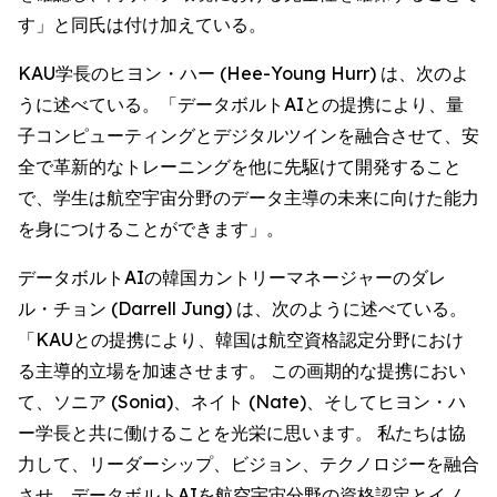
す」と同氏は付け加えている。
KAU学長のヒヨン・ハー (Hee-Young Hurr) は、次のよ
うに述べている。「データボルトAIとの提携により、量
子コンピューティングとデジタルツインを融合させて、安
全で革新的なトレーニングを他に先駆けて開発すること
で、学生は航空宇宙分野のデータ主導の未来に向けた能力
を身につけることができます」。
データボルトAIの韓国カントリーマネージャーのダレ
ル・チョン (Darrell Jung) は、次のように述べている。
「KAUとの提携により、韓国は航空資格認定分野におけ
る主導的立場を加速させます。 この画期的な提携におい
て、ソニア (Sonia)、ネイト (Nate)、そしてヒヨン・ハ
ー学長と共に働けることを光栄に思います。 私たちは協
力して、リーダーシップ、ビジョン、テクノロジーを融合
させ、データボルトAIを航空宇宙分野の資格認定とイノ