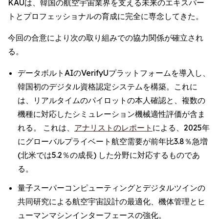
KAUは、韓国の航空宇宙業界を支える未来のエキスパー
トとプロフェッショナルの育成に完全に専念してきた。
今回の合意により次の取り組みでの協力関係が確立され
る。
データボルトAIのVerifyUプラットフォームを導入し、
韓国初のデジタル資格認定システムを構築。これに
は、リアルタイムのパイロットの本人確認と、複数の
機種に対応したシミュレーション機械適性評価が含ま
れる。 これは、
アナリストのレポート
による、2025年
にグローバルプライベート航空需要が前年比3.8％急増
(北米では5.2％の成長) した分野に対応するものであ
る。
量子スーパーコンピューティングとデジタルツインの
共同研究による航空宇宙設計の最適化、機体管理とヒ
ューマンマシンインターフェースの強化。