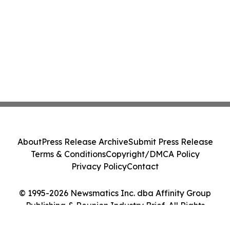
About
Press Release Archive
Submit Press Release
Terms & Conditions
Copyright/DMCA Policy
Privacy Policy
Contact
© 1995-2026 Newsmatics Inc. dba Affinity Group
Publishing & Reunion Industry Brief. All Rights
Reserved.