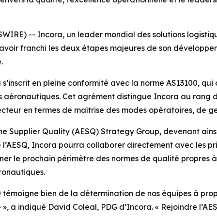
RE) -- Incora, un leader mondial des solutions logistiqu
ur avoir franchi les deux étapes majeures de son dévelop
.
ra s’inscrit en pleine conformité avec la norme AS13100, qu
rs aéronautiques. Cet agrément distingue Incora au rang d
ecteur en termes de maîtrise des modes opératoires, de gest
ne Supplier Quality (AESQ) Strategy Group, devenant ainsi
’AESQ, Incora pourra collaborer directement avec les pri
ner le prochain périmètre des normes de qualité propres à
ronautiques.
témoigne bien de la détermination de nos équipes à propos
ète », a indiqué David Coleal, PDG d’Incora. « Rejoindre l