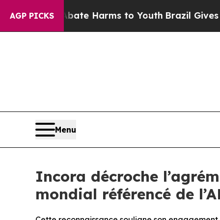
n Fund to Abate Harms to Youth
Brazil Gives Par
AGP PICKS
Menu
Incora décroche l’agrém
mondial référencé de l’
Cette reconnaissance souligne son engagement env