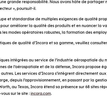
et une grande responsabilité. Nous avons hâte de partager 
cteur », poursuit-il.
e et standardise de multiples exigences de qualité propr
our améliorer la qualité des produits et en nuancer la varia
 les modes opératoires robustes, la formation des employés
litiques de qualité d’Incora et sa gamme, veuillez consulte
tiques intégrées au service de l’industrie aérospatiale du
nes de l’aérospatiale et de la défense, Incora propose éga
utres. Les services d’Incora s’intègrent directement aux ac
rge, depuis l’approvisionnement, en passant par la gestion
t Worth, au Texas, Incora étend sa présence sur 68 sites ré
vous sur le site :
incora.com
.