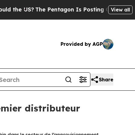
 the US?
The Pentagon Is Posting Cryptic Biblica
View all
Provided by AGP
Share
mier distributeur
hip dans le secteur de l’approvisionnement