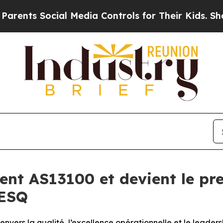
ents Social Media Controls for Their Kids. Should
ent AS13100 et devient le pre
AESQ
ers la qualité, l’excellence opérationnelle et le leaders