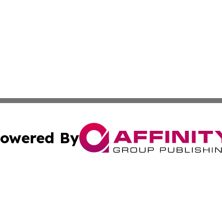
owered By
ubmit Press Release
Terms & Conditions
Copyright/DMCA
Inc. dba Affinity Group Publishing & Reunion Industry Bri
Cookie Settings / Your Privacy Choices